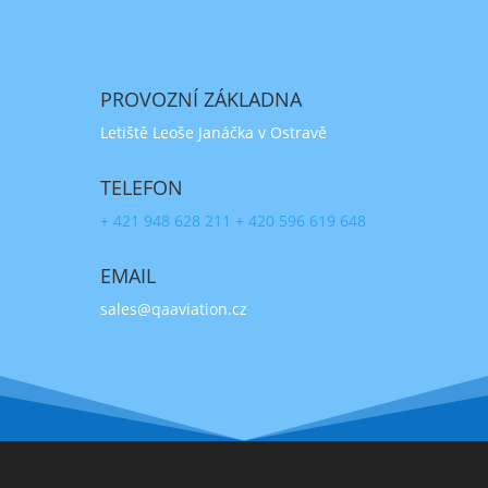
PROVOZNÍ ZÁKLADNA
Letiště Leoše Janáčka v Ostravě
TELEFON
+ 421 948 628 211
+ 420 596 619 648
EMAIL
sales@qaaviation.cz