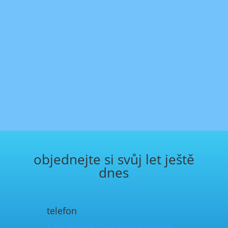
jsme nepřetržitě k dispozici
Naše obchodní oddělení zajišťuje
nepřetržitý provoz, jsme tak
schopni zrealizovat váš let již do
dvou hodin.
objednejte si svůj let ještě
dnes
telefon
+ 421 948 628 211
+ 420 596 619 648