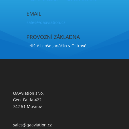
EMAIL
sales@qaaviation.cz
PROVOZNÍ ZÁKLADNA
Letiště Leoše Janáčka v Ostravě
QAAviation sr.o.
Gen. Fajtla 422
742 51 Mošnov
sales@qaaviation.cz